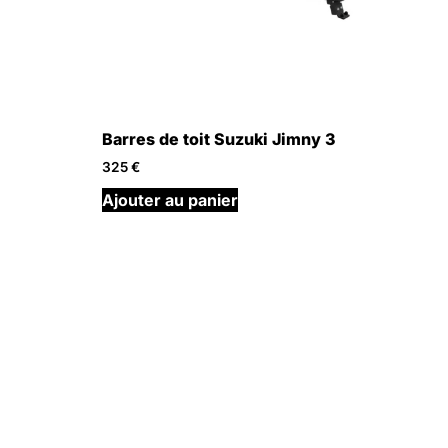
Barres de toit Suzuki Jimny 3
325
€
Ajouter au panier