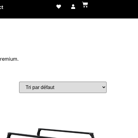
ct
premium.