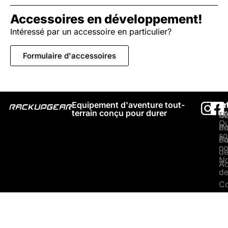
Accessoires en développement!
Intéressé par un accessoire en particulier?
Formulaire d'accessoires
Equipement d'aventure tout-
Pr
A
In
terrain conçu pour durer
P
Ga
Me
Qu
de
Po
s
Ba
Po
n
de
No
Ac
de
Co